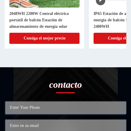
2048WH 2200W Central eléctrica
IP65 Estación de al
portátil de balcón Estación de
energía de balcón Si
almacenamiento de energía solar
2400WH
Consiga el mejor precio
Consiga el m
contacto