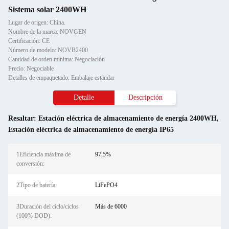
Sistema solar 2400WH
Lugar de origen: China.
Nombre de la marca: NOVGEN
Certificación: CE
Número de modelo: NOVB2400
Cantidad de orden mínima: Negociación
Precio: Negociable
Detalles de empaquetado: Embalaje estándar
Detalle
Descripción
Resaltar:
Estación eléctrica de almacenamiento de energía 2400WH
,
Estación eléctrica de almacenamiento de energía IP65
1Eficiencia máxima de
97,5%
conversión:
2Tipo de batería:
LiFePO4
3Duración del ciclo/ciclos
Más de 6000
(100% DOD):