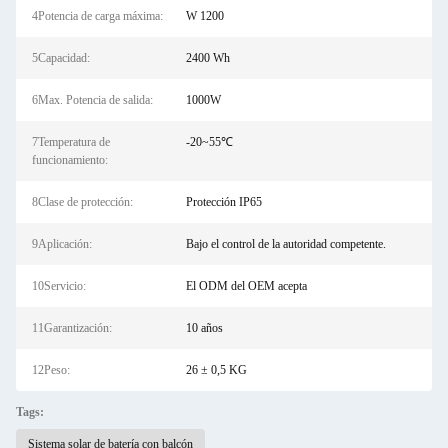
4Potencia de carga máxima:
W 1200
5Capacidad:
2400 Wh
6Max. Potencia de salida:
1000W
7Temperatura de
-20~55℃
funcionamiento:
8Clase de protección:
Protección IP65
9Aplicación:
Bajo el control de la autoridad competente.
10Servicio:
El ODM del OEM acepta
11Garantización:
10 años
12Peso:
26 ± 0,5 KG
Tags:
Sistema solar de batería con balcón